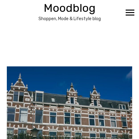
Ga
Moodblog
naar
de
Shoppen, Mode & Lifestyle blog
inhoud