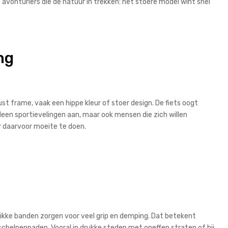
t avonturiers die de natuur in trekken: het stoere model wint snel
ng
st frame, vaak een hippe kleur of stoer design. De fiets oogt
alleen sportievelingen aan, maar ook mensen die zich willen
er daarvoor moeite te doen.
e dikke banden zorgen voor veel grip en demping. Dat betekent
 schelpenpaden. Vooral in drukke steden met oneffen straten of bij