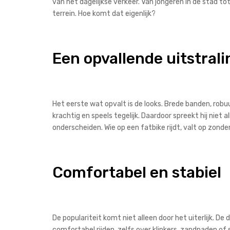
van het dagelijkse verkeer. Van jongeren in de stad to
terrein. Hoe komt dat eigenlijk?
Een opvallende uitstrali
Het eerste wat opvalt is de looks. Brede banden, robuu
krachtig en speels tegelijk. Daardoor spreekt hij niet 
onderscheiden. Wie op een fatbike rijdt, valt op zond
Comfortabel en stabiel
De populariteit komt niet alleen door het uiterlijk. D
comfortabel rijden, zelfs over klinkers, zandpaden of