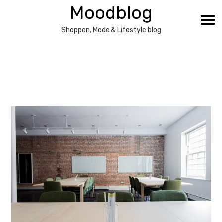
Ga
Moodblog
naar
de
Shoppen, Mode & Lifestyle blog
inhoud