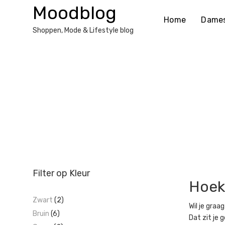
Ga
Moodblog
naar
Home
Dame
de
Shoppen, Mode & Lifestyle blog
inhoud
Filter op Kleur
Hoek
Zwart
(2)
Wil je graa
Bruin
(6)
Dat zit je 