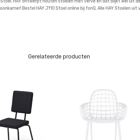
10 Stoel. HAY ontwerpt houten stoelen met verve en dat blijkt wel uit 
oonkamer! Bestel HAY J110 Stoel online bij fonQ. Alle HAY Stoelen uit 
Gerelateerde producten