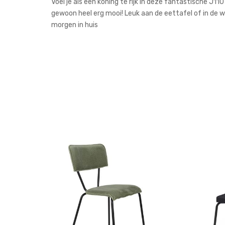
Voel je als een koning te rijk in deze fantastische J1
gewoon heel erg mooi! Leuk aan de eettafel of in de w
morgen in huis