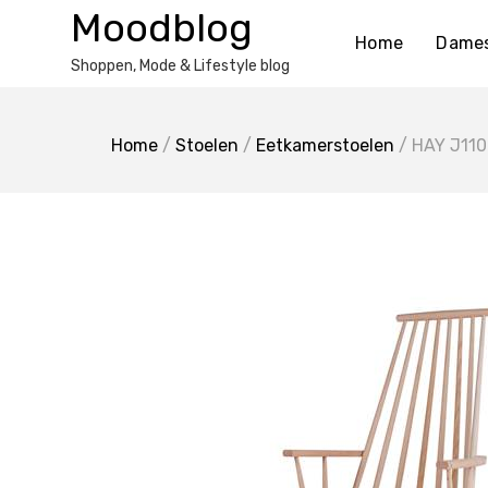
Ga
Moodblog
naar
Home
Dame
de
Shoppen, Mode & Lifestyle blog
inhoud
Home
/
Stoelen
/
Eetkamerstoelen
/ HAY J110