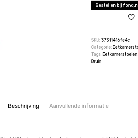
Bestellen bij fonq.n
SKU:
37311416fe4c
Categorie:
Eetkamerst
Tags:
Eetkamerstoelen
Bruin
Beschrijving
Aanvullende informatie