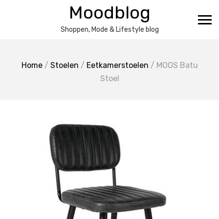
Ga
Moodblog
naar
de
Shoppen, Mode & Lifestyle blog
inhoud
Home
/
Stoelen
/
Eetkamerstoelen
/ MOOS Batu
Stoel