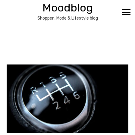
Ga
Moodblog
naar
de
Shoppen, Mode & Lifestyle blog
inhoud