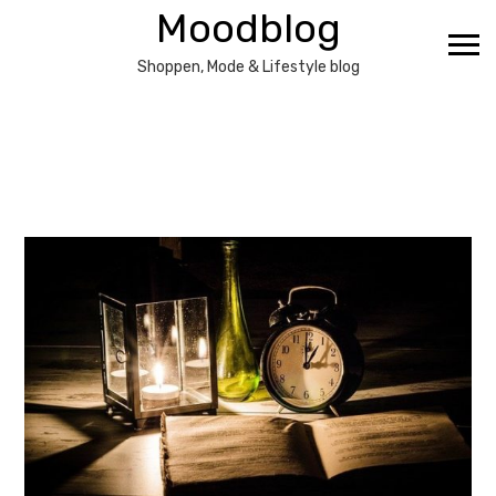
Ga
Moodblog
naar
de
Shoppen, Mode & Lifestyle blog
inhoud