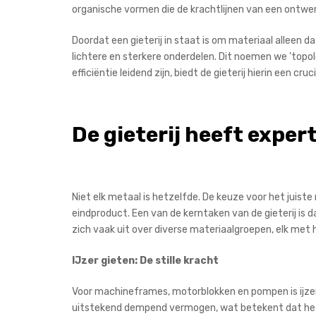
organische vormen die de krachtlijnen van een ontwer
Doordat een gieterij in staat is om materiaal alleen da
lichtere en sterkere onderdelen. Dit noemen we ’topolo
efficiëntie leidend zijn, biedt de gieterij hierin een cruc
De gieterij heeft exper
Niet elk metaal is hetzelfde. De keuze voor het juist
eindproduct. Een van de kerntaken van de gieterij is d
zich vaak uit over diverse materiaalgroepen, elk met
IJzer gieten: De stille kracht
Voor machineframes, motorblokken en pompen is ijzer g
uitstekend dempend vermogen, wat betekent dat het t