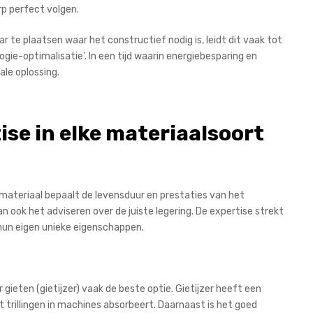
p perfect volgen.
ar te plaatsen waar het constructief nodig is, leidt dit vaak tot
gie-optimalisatie’. In een tijd waarin energiebesparing en
iale oplossing.
tise in elke materiaalsoort
e materiaal bepaalt de levensduur en prestaties van het
an ook het adviseren over de juiste legering. De expertise strekt
 hun eigen unieke eigenschappen.
ieten (gietijzer) vaak de beste optie. Gietijzer heeft een
rillingen in machines absorbeert. Daarnaast is het goed