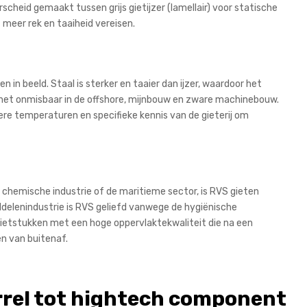
rscheid gemaakt tussen grijs gietijzer (lamellair) voor statische
t meer rek en taaiheid vereisen.
in beeld. Staal is sterker en taaier dan ijzer, waardoor het
het onmisbaar in de offshore, mijnbouw en zware machinebouw.
ere temperaturen en specifieke kennis van de gieterij om
de chemische industrie of de maritieme sector, is RVS gieten
ddelenindustrie is RVS geliefd vanwege de hygiënische
 gietstukken met een hoge oppervlaktekwaliteit die na een
n van buitenaf.
orrel tot hightech component