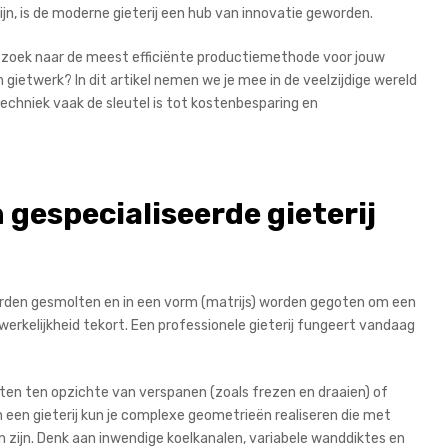
ijn, is de moderne gieterij een hub van innovatie geworden.
op zoek naar de meest efficiënte productiemethode voor jouw
 gietwerk? In dit artikel nemen we je mee in de veelzijdige wereld
chniek vaak de sleutel is tot kostenbesparing en
gespecialiseerde gieterij
 worden gesmolten en in een vorm (matrijs) worden gegoten om een
 werkelijkheid tekort. Een professionele gieterij fungeert vandaag
en ten opzichte van verspanen (zoals frezen en draaien) of
In een gieterij kun je complexe geometrieën realiseren die met
zijn. Denk aan inwendige koelkanalen, variabele wanddiktes en