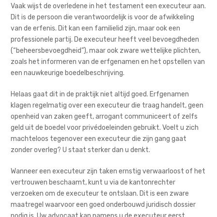
Vaak wijst de overledene in het testament een executeur aan.
Dit is de persoon die verantwoordelijk is voor de afwikkeling
van de erfenis. Dit kan een familielid zijn, maar ook een
professionele partij. De executeur heeft veel bevoegdheden
(“beheersbevoegdheid”), maar ook zware wettelijke plichten,
zoals het informeren van de erfgenamen en het opstellen van
een nauwkeurige boedelbeschrijving.
Helaas gaat dit in de praktijk niet altijd goed. Erfgenamen
klagen regelmatig over een executeur die traag handelt, geen
openheid van zaken geeft, arrogant communiceert of zelfs
geld uit de boedel voor privédoeleinden gebruikt. Voelt u zich
machteloos tegenover een executeur die zijn gang gaat
zonder overleg? U staat sterker dan u denkt.
Wanneer een executeur zijn taken ernstig verwaarloost of het
vertrouwen beschaamt, kunt u via de kantonrechter
verzoeken om de executeur te ontslaan. Dit is een zware
maatregel waarvoor een goed onderbouwd juridisch dossier
nodig is. Uw advocaat kan namens u de executeur eerst