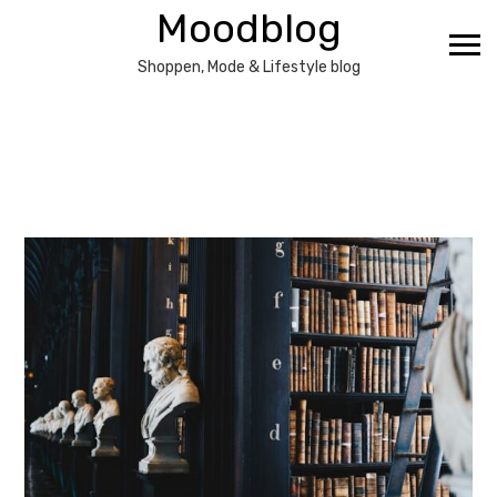
Ga
Moodblog
naar
de
Shoppen, Mode & Lifestyle blog
inhoud