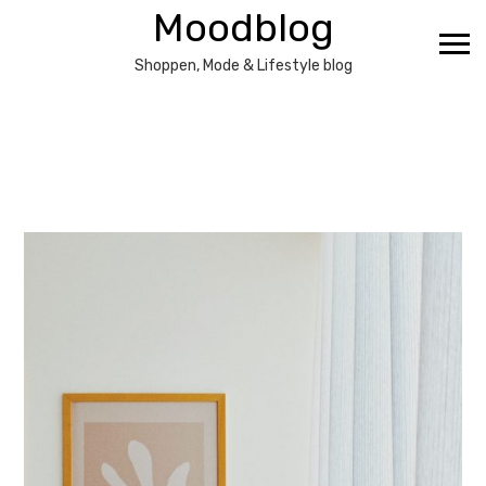
Ga
Moodblog
naar
de
Shoppen, Mode & Lifestyle blog
inhoud