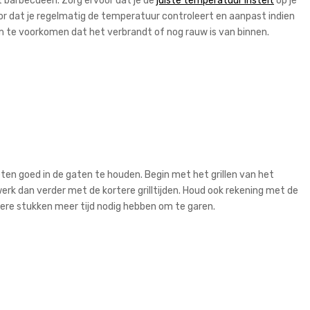
t barbecueën. Zorg ervoor dat je de
juiste temperatuur instelt
op je
oor dat je regelmatig de temperatuur controleert en aanpast indien
es om te voorkomen dat het verbrandt of nog rauw is van binnen.
eten goed in de gaten te houden. Begin met het grillen van het
erk dan verder met de kortere grilltijden. Houd ook rekening met de
ere stukken meer tijd nodig hebben om te garen.