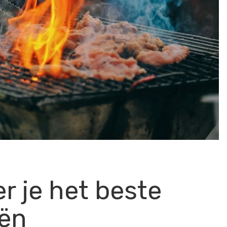
 je het beste
ën