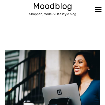
Ga
Moodblog
naar
de
Shoppen, Mode & Lifestyle blog
inhoud