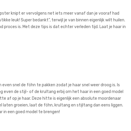
apster knipt er vervolgens net iets meer vanaf dan je vooraf had
ke leuk! Super bedankt”, terwijl je van binnen eigenlijk wilt huilen.
proces is. Met deze tips is dat echter verleden tijd. Laat je haar in
om even snel de föhn te pakken zodat je haar snel weer droog is. Is
even de stijl- of de krultang erbij om het haar in een goed model
tte af op je haar. Deze hitte is eigenlijk een absolute moordenaar
el laten groeien, laat de föhn, krultang en stijltang dan eens liggen.
ar in een goed model te brengen!