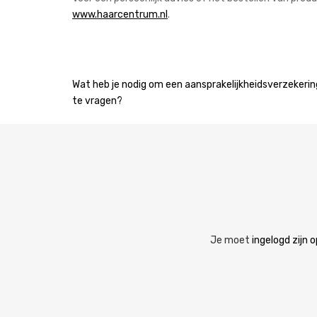
www.haarcentrum.nl
.
Bericht
Wat heb je nodig om een aansprakelijkheidsverzekerin
te vragen?
navigatie
Je moet
ingelogd zijn o