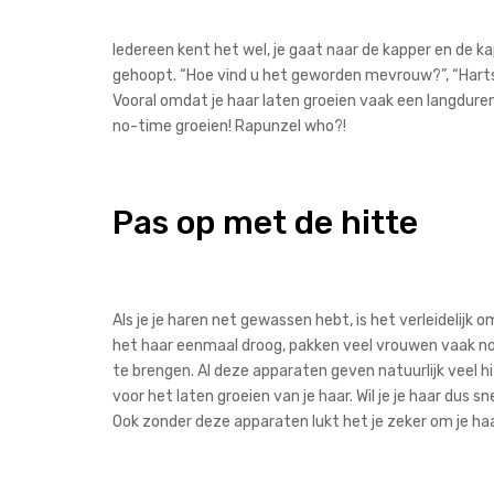
Iedereen kent het wel, je gaat naar de kapper en de k
gehoopt. “Hoe vind u het geworden mevrouw?”, “Hartstik
Vooral omdat je haar laten groeien vaak een langdurend 
no-time groeien! Rapunzel who?!
Pas op met de hitte
Als je je haren net gewassen hebt, is het verleidelijk 
het haar eenmaal droog, pakken veel vrouwen vaak nog 
te brengen. Al deze apparaten geven natuurlijk veel hi
voor het laten groeien van je haar. Wil je je haar dus sn
Ook zonder deze apparaten lukt het je zeker om je ha