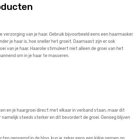
roducten
de verzorging van je haar. Gebruik bijvoorbeeld eens een haarmasker
der je haar is, hoe sneller het groeit. Daarnaast zijn er ook
roei van je haar. Haarolie stimuleert niet alleen de groei van het
spannend om in je haar te masseren.
n en je haargroei direct met elkaar in verband staan, maar dit
r namelijk steeds sterker en dit bevordert de groei. Genoeg blijven
ucten genoemd in de blog, kun je zeker eens een kijkje nemen op