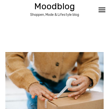
Ga
Moodblog
naar
de
Shoppen, Mode & Lifestyle blog
inhoud