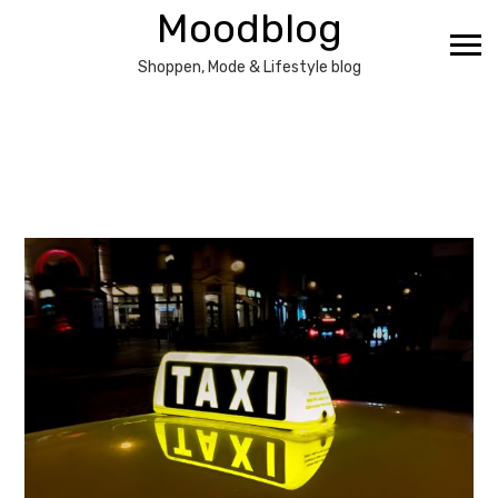
Ga
Moodblog
naar
de
Shoppen, Mode & Lifestyle blog
inhoud