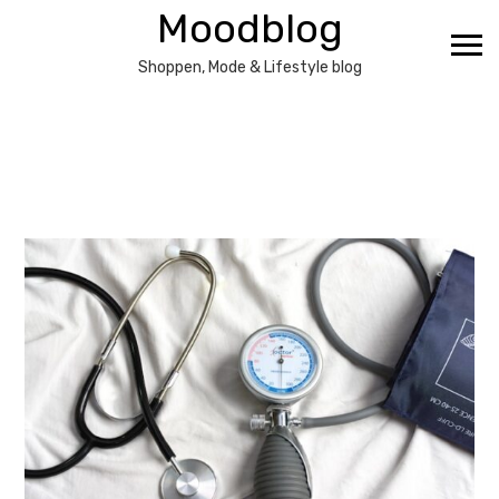
Ga
Moodblog
naar
de
Shoppen, Mode & Lifestyle blog
inhoud