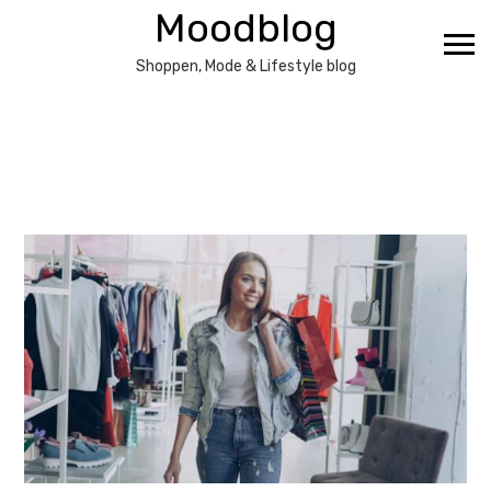
Ga
Moodblog
naar
de
Shoppen, Mode & Lifestyle blog
inhoud