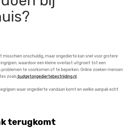
 doen bij
huis?
jkt misschien onschuldig, maar ongedierte kan snel voor grotere
grijpen, waardoor een kleine overlast uitgroeit tot een
 om problemen te voorkomen of te beperken. Online zoeken mensen
tes zoals
budgetongediertebestrijding.nl
.
e begrijpen waar ongedierte vandaan komt en welke aanpak echt
ak terugkomt