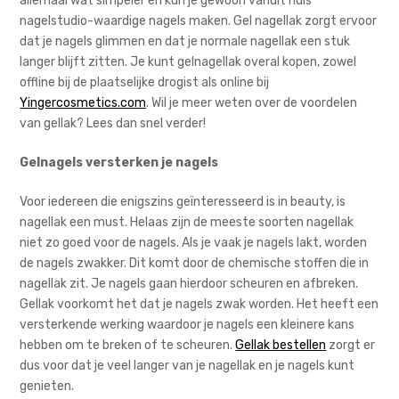
allemaal wat simpeler en kun je gewoon vanuit huis
nagelstudio-waardige nagels maken. Gel nagellak zorgt ervoor
dat je nagels glimmen en dat je normale nagellak een stuk
langer blijft zitten. Je kunt gelnagellak overal kopen, zowel
offline bij de plaatselijke drogist als online bij
Yingercosmetics.com
. Wil je meer weten over de voordelen
van gellak? Lees dan snel verder!
Gelnagels versterken je nagels
Voor iedereen die enigszins geïnteresseerd is in beauty, is
nagellak een must. Helaas zijn de meeste soorten nagellak
niet zo goed voor de nagels. Als je vaak je nagels lakt, worden
de nagels zwakker. Dit komt door de chemische stoffen die in
nagellak zit. Je nagels gaan hierdoor scheuren en afbreken.
Gellak voorkomt het dat je nagels zwak worden. Het heeft een
versterkende werking waardoor je nagels een kleinere kans
hebben om te breken of te scheuren.
Gellak bestellen
zorgt er
dus voor dat je veel langer van je nagellak en je nagels kunt
genieten.