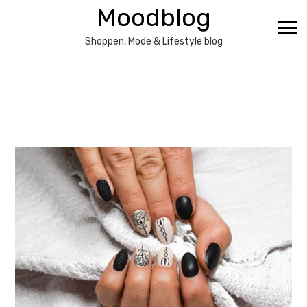
Ga
Moodblog
naar
de
Shoppen, Mode & Lifestyle blog
inhoud