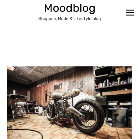
Ga
Moodblog
naar
de
Shoppen, Mode & Lifestyle blog
inhoud