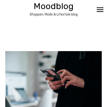
Ga
Moodblog
naar
de
Shoppen, Mode & Lifestyle blog
inhoud