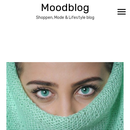
Ga
Moodblog
naar
de
Shoppen, Mode & Lifestyle blog
inhoud