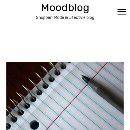
Ga
Moodblog
naar
de
Shoppen, Mode & Lifestyle blog
inhoud